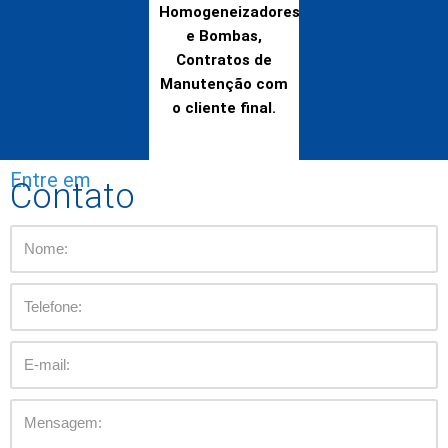
Homogeneizadores
e Bombas,
Contratos de
Manutenção com
o cliente final.
Entre em
Contato