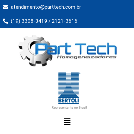
atendimento@parttech.com.br
Pular
(19) 3308-3419 / 2121-3616
para
o
conteúdo