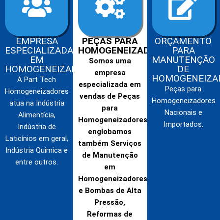
EMPRESA
PEÇAS PARA
ORÇAMENTO
ESPECIALIZADA
HOMOGENEIZADORES
PARA
EM
MANUTENÇÃO
Somos uma
HOMOGENEIZADORES
DE
empresa
HOMOGENEIZA
A Part Tech
especializada em
Peças para
Homogeneizadores
vendas de Peças
Homogeneizadores
atua na Indústria
para
Nacionais e
Alimentícia,
Homogeneizadores,
Importados.
Indústria de
englobamos
Laticínios em geral,
também Serviços
Indústria Quimica e
de Manutenção
entre outros.
em
Homogeneizadores
e Bombas de Alta
Pressão,
Reformas de