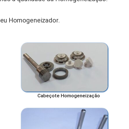
 seu Homogeneizador.
Cabeçote Homogeneização