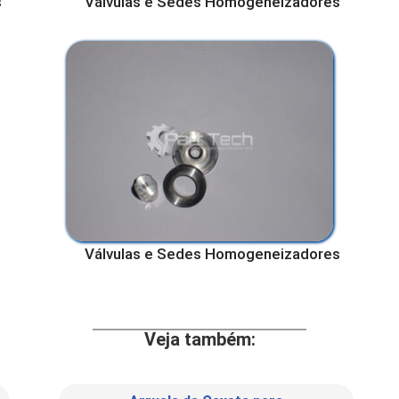
s
Válvulas e Sedes Homogeneizadores
Válvulas e Sedes Homogeneizadores
Veja também: