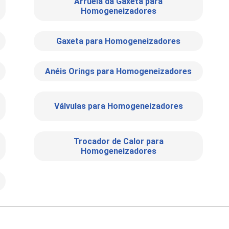
Arruela da Gaxeta para
Homogeneizadores
Gaxeta para Homogeneizadores
Anéis Orings para Homogeneizadores
Válvulas para Homogeneizadores
Trocador de Calor para
Homogeneizadores