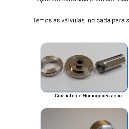
Temos as válvulas indicada para
Conjunto de Homogeneização