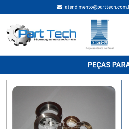
atendimento@parttech.com.
Pular
para
o
conteúdo
PEÇAS PAR